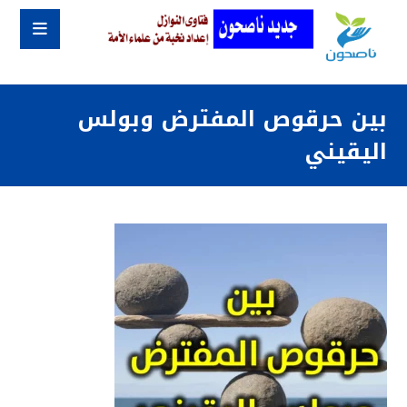
بين حرقوص المفترض وبولس
اليقيني