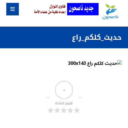
حديث_كلكم_راع
٠
تقييم المادة