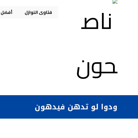
فتاوى النوازل
أفضل م
ودوا لو تدهن فيدهون