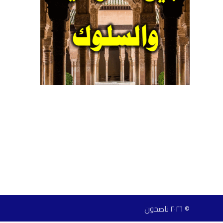
© ٢٠٢٦ ناصحون