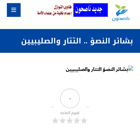
بشائر النصؤ .. التتار والصليبيين
٠
تقييم المادة