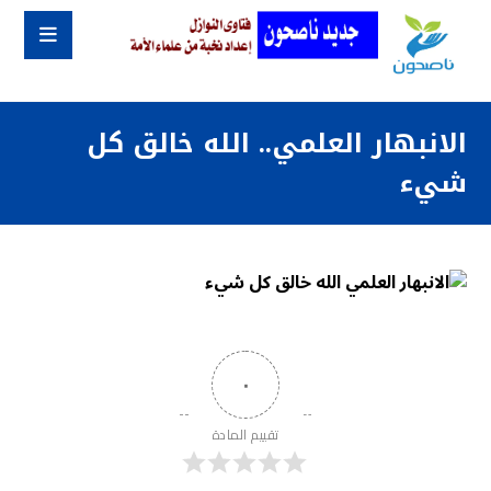
الانبهار العلمي.. الله خالق كل
شيء
٠
تقييم المادة