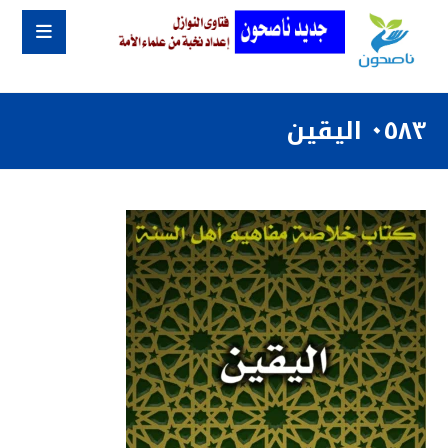
٠٥٨٣ اليقين