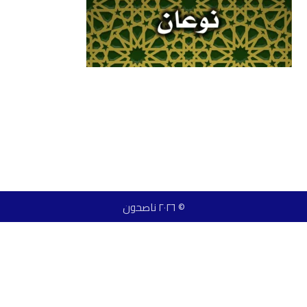
© ٢٠٢٦ ناصحون