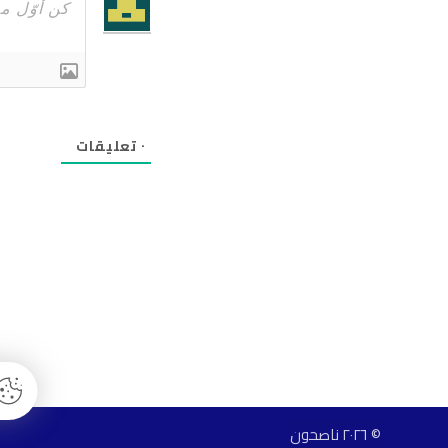
٠
تعليقات
© ٢٠٢٦ ناصحون