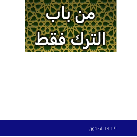
© ٢٠٢٦ ناصحون