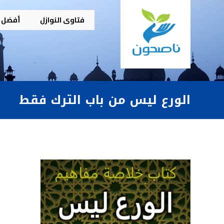
فتاوى النوازل
أفضل م
الورع ليس من باب الترك فقط