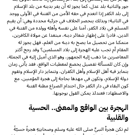
جور والثانية بلد عدل، كما يجوز له أن يفر بدينه من بلد الإسلام
إلى بلد الكفر إذا انعدم في حقه الأمن من الفتنة في الأولى ووجد
في الثانية؛ وبذلك ينحصر الخلاف في جزئية محددة وهي: أن يقيم
المسلم في بلاد الكفر، آمنا على نفسه وأهله وولده من الفتنة في
الدين، قادرا على إظهار شعائر دينه، مبتعدا عن مولاة الكافرين،
متمكنا من تحصيل ما يصح به دينه من العلم، فهل يجوز له
المقام أم تجب عليه الهجرة إلى بلاد المسلمين؟ وقد رجح أكثر
المعاصرين ما ذهب إليه الجمهور، وهو الذي أميل إليه في الجملة،
وإن كان للمسألة تفصيل يخضع لمعطيات الواقع، فقد يأتي زمان
يتمايز فيه أهل الإسلام وأهل الكفران، وتتمايز دار الإسلام وتقوم
دولة الإسلام، وتكون في مهدها بحاجة إلى هجرة المؤمنين، مع
كون البقاء في دار الكفر حال احتدام الصراع مظنة الفتنة
والاضطهاد؛ فعندئذ يمكن القول بوجوبها.
الهجرة بين الواقع والمعنى.. الحسية
والقلبية
لم تكن هجرةُ النبيِّ صلى الله عليه وسلم وصحابتِهِ هجرةً حسيّةً