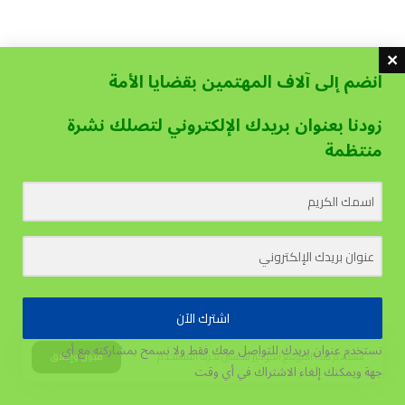
انضم إلى آلاف المهتمين بقضايا الأمة
زودنا بعنوان بريدك الإلكتروني لتصلك نشرة
منتظمة
اشترك الآن
نستخدم عنوان بريدك للتواصل معك فقط ولا نسمح بمشاركته مع أي
يستخدم هذا الموقع الكوكيز لتحسين تجربة المستخدم.
قبول وإغلاق
جهة
ويمكنك إلغاء الاشتراك في أي وقت