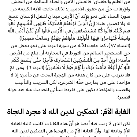
من الظلم والطغيان؛ فالعيش الآمن والحياة السالمة من البطش
والإرهاب حقّ من حقوق الآدميين؛ لذلك جاءت الآية الكريمة من
سورة النساء على نحو يؤكد أنّ الأرض ميدان لتنقل الإنسان تتسع
له ولا تضيق عليه: (إِنَّ الَّذِينَ تَوَفَّاهُمُ الْمَلَائِكَةُ ظَالِمِي أَنْفُسِهِمْ قَالُوا
فِيمَ كُنْتُمْ قَالُوا كُنَّا مُسْتَضْعَفِينَ فِي الْأَرْضِ قَالُوا أَلَمْ تَكُنْ أَرْضُ اللَّهِ
وَاسِعَةً فَتُهَاجِرُوا فِيهَا فَأُولَئِكَ مَأْوَاهُمْ جَهَنَّمُ وَسَاءَتْ مَصِيرًا)
(النساء ٩٧)، كما جاءت الآية من سورة التوبة على نحو يجعل من
حق المستجير السالم من التورط في المحاربة أن يبلغ من الأرض
مأمنه: (وَإِنْ أَحَدٌ مِنَ الْمُشْرِكِينَ اسْتَجَارَكَ فَأَجِرْهُ حَتَّى يَسْمَعَ كَلَامَ
اللَّهِ ثُمَّ أَبْلِغْهُ مَأْمَنَهُ ذَلِكَ بِأَنَّهُمْ قَوْمٌ لَا يَعْلَمُونَ) (التوبة ٦)؛ ومن ثمّ
فلا تثريب على من كان هدفه من الهجرة البحث عن مأمن؛ إذ لا
مؤاخذة على من يمارس حقّه الشرعيّ، لكن التثريب والتأنيب
والعتب والمؤاخذة يكون على تفريط سنأتي للحديث عنه بعد جولة
قصيرة.
الغاية الأمّ: التمكين لدين الله لا مجرد النجاة
لكن الذي لا ريب فيه أيضا هو أنّ هذه الغايات كانت تالية للغاية
الأمّ وتابعة لها، وأنّ الغاية الأمّ من الهجرة هي التمكين لدين الله