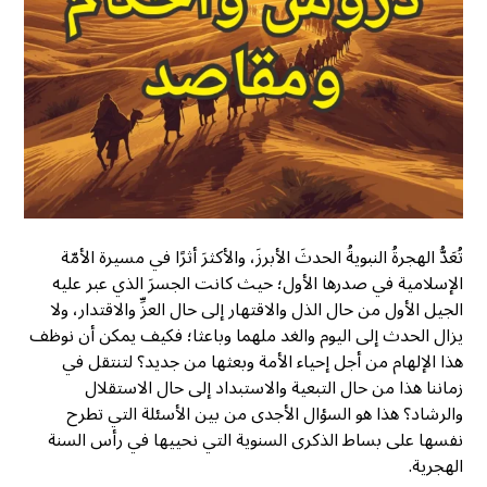
تُعَدُّ الهجرةُ النبويةُ الحدثَ الأبرزَ، والأكثرَ أثرًا في مسيرة الأمّة
الإسلامية في صدرها الأول؛ حيث كانت الجسرَ الذي عبر عليه
الجيل الأول من حال الذل والاقتهار إلى حال العزِّ والاقتدار، ولا
يزال الحدث إلى اليوم والغد ملهما وباعثا؛ فكيف يمكن أن نوظف
هذا الإلهام من أجل إحياء الأمة وبعثها من جديد؟ لتنتقل في
زماننا هذا من حال التبعية والاستبداد إلى حال الاستقلال
والرشاد؟ هذا هو السؤال الأجدى من بين الأسئلة التي تطرح
نفسها على بساط الذكرى السنوية التي نحييها في رأس السنة
الهجرية.