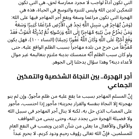
التي تكون أداءً لواجب لا مجرد ممارسة لحق، هي التي تكون
للتمكين لدين الله وليس للتنزه والتوسع في الحياة، هذه هي
الهجرة التي تكون مراغما وسعة ويقع أجر المهاجر فيها على الله:
(وَمَنْ يُهَاجِرْ فِي سَبِيلِ اللَّهِ يَجِدْ فِي الْأَرْضِ مُرَاغَمًا كَثِيرًا وَسَعَةً
وَمَنْ يَخْرُجْ مِنْ بَيْتِهِ مُهَاجِرًا إِلَى اللَّهِ وَرَسُولِهِ ثُمَّ يُدْرِكْهُ الْمَوْتُ فَقَدْ
وَقَعَ أَجْرُهُ عَلَى اللَّهِ وَكَانَ اللَّهُ غَفُورًا رَحِيمًا) (النساء ١٠٠)، فهل يكون
مُفَرِّطاً من خرج من بلده مهاجراً بسبب الظلم الواقع عليه، حتى
ولو كان سبب الظلم أنّه متمسك بدينه ملتزم بتعاليمه غير موال
لأعداء دينه؟ وهذا سؤال يدخلنا إلى الجوهر.
أجر الهجرة.. بين النجاة الشخصية والتمكين
الجماعي
إنّ المسلم المهاجر بسبب ما يقع عليه من ظلم مأجورٌ، وإن لم ينو
بهجرته إلا النجاة بنفسه والفرار بحريته؛ مأجور إذا احتسب، مأجور
على المصاب الذي حل به، لكنه لا ينال أجر المهاجر في سبيل الله
ولا فضيلة الهجرة حتى يجدد نيته، وحتى يتبنى من المواقف
والأقوال والأفعال ما يعلي من شأن الدين ويصب في النفع العام
للمسلمين، فإنّ الله تعالى رؤوف رحيم ودود كريم، لا يحرم عبداً