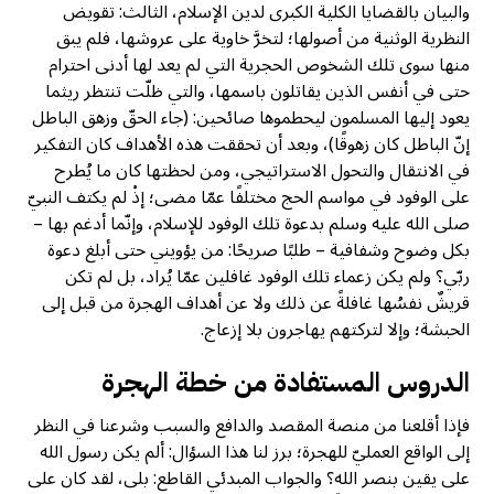
والبيان بالقضايا الكلية الكبرى لدين الإسلام، الثالث: تقويض
النظرية الوثنية من أصولها؛ لتخرَّ خاوية على عروشها، فلم يبق
منها سوى تلك الشخوص الحجرية التي لم يعد لها أدنى احترام
حتى في أنفس الذين يقاتلون باسمها، والتي ظلّت تنتظر ريثما
يعود إليها المسلمون ليحطموها صائحين: (جاء الحقّ وزهق الباطل
إنّ الباطل كان زهوقًا)، وبعد أن تحققت هذه الأهداف كان التفكير
في الانتقال والتحول الاستراتيجي، ومن لحظتها كان ما يُطرح
على الوفود في مواسم الحج مختلفًا عمّا مضى؛ إذْ لم يكتف النبيّ
صلى الله عليه وسلم بدعوة تلك الوفود للإسلام، وإنّما أدغم بها –
بكل وضوح وشفافية – طلبًا صريحًا: من يؤويني حتى أبلغ دعوة
ربّي؟ ولم يكن زعماء تلك الوفود غافلين عمّا يُراد، بل لم تكن
قريشٌ نفسُها غافلةً عن ذلك ولا عن أهداف الهجرة من قبل إلى
الحبشة؛ وإلا لتركتهم يهاجرون بلا إزعاج.
الدروس المستفادة من خطة الهجرة
فإذا أقلعنا من منصة المقصد والدافع والسبب وشرعنا في النظر
إلى الواقع العمليّ للهجرة؛ برز لنا هذا السؤال: ألم يكن رسول الله
على يقين بنصر الله؟ والجواب المبدئي القاطع: بلى، لقد كان على