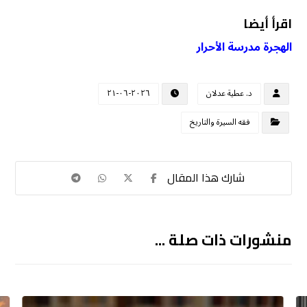
اقرأ أيضا
الهجرة مدرسة الأحرار
د. عطية عدلان
٢٠٢٦-٠٦-٢١
فقه السيرة والتاريخ
منشورات ذات صلة ...