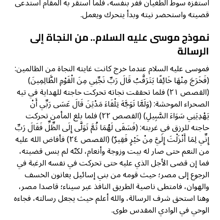
استفزه سوط الطغيان ففر بنفسه، فلما استقر به المقام استدعى
قضيته واستحضر نيته وبدأ يتحرك ويعمل.
نموذج موسى عليه السلام.. من النجاة إلى
الرسالة
فموسى عليه السلام عندما خرج كانت غايته النجاة من الظالمين:
(فَخَرَجَ مِنْهَا خَائِفًا يَتَرَقَّبُ قَالَ رَبِّ نَجِّنِي مِنَ الْقَوْمِ الظَّالِمِينَ)
(القصص ٢١) فلما تحققت نجاته تحركت حاجته للهداية في تيه
الصحراء الموحشة: (وَلَمَّا تَوَجَّهَ تِلْقَاءَ مَدْيَنَ قَالَ عَسَى رَبِّي أَنْ
يَهْدِيَنِي سَوَاءَ السَّبِيلِ) (القصص ٢٢) فلما بلغ المأمن تحركت
حاجته للرزق في غربته: (فَسَقَى لَهُمَا ثُمَّ تَوَلَّى إِلَى الظِّلِّ فَقَالَ رَبِّ
إِنِّي لِمَا أَنْزَلْتَ إِلَيَّ مِنْ خَيْرٍ فَقِيرٌ) (القصص ٢٤) فأفاض الله عليه
من النعم حتى صار له بيت وزوجة وأنعام، لكنّه لم ينس قضيته،
فما إن قضى الأجل الذي عليه حتى تحركت في نفسه الرغبة في
الرجوع إلى مصر؛ حيث قومه من بني إسائيل يعانون الخسف
والهوان، فامتطى ناصية الطريق النافذ عبر سيناء؛ قاصدا مصر،
وهنا استحق شرف الرسالة، والله أعلم حيث يجعل رسالته، فجاءه
الوحي في الوادي المقدس طوى.