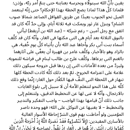
يقين بأنّ الله سيتولّاه ويحرسه بعنايته حتى يتمّ أمر ربّه، وإذن؛
فلماذا كلّ هذا؟ لماذا يضع الخطة بهذا الإحكام؟ حتى إنّه ليتعمد
الميل نحو الجنوب بعيدًا عن طريق القوافل الصاعد شمالا صوب
الشام؟ وينزل غار ثور ويمكث فيه ثلاثة أيام، وإلى حدّ أنّه كان قد
اتفق مع رجل أمين – رغم شركه – (عبد الله بن أريقط) ليأتي
بالنوق الثلاثة بعد أيام هي التي مكثها في الغار، وأنّه كان قد كلّف
أسماء بنت أبي بكر وأخاها عبد الله بأن يأتياه كلّ يوم خُفية، هي
بالزاد وهو بالأخبار، وكلّف عامر بن فهيرة أن يعفّي على آثارهما
بالغنم التي يرعاها، وكلّف عليّ بن طالب لينام في فراشه للتمويه،
وليردّ من بعده الأمانات التي إن ردها قبل خروجه سيكون ذلك
علامة على اعتزامه الخروج، ثمّ بعد ذلك كلّه كادت الخطة كلها
تنهار في اللحظة التي التفّ فيها الكفّار حول الغار؛ إنّما وقع ذلك
كلّه على هذا النحو لتتعلم الأمة أن لا سبيل إلى بلوغ الغايات
بالارتجال، وأنّه لا غنى لها عن التخطيط الدقيق، ولتتعلم إلى
جانب ذلك أنّ قيامها بهذا الواجب – واجب التفكير والتدبير
والتخطيط – لا يغنيها عن التوكل على الله؛ فهو وحده ناصر
المؤمنين ولو أحاطت بهم قوى الشرّ إحاطة الأسوار العالية
بالأسارى المقيدين: (إِلَاّ تَنْصُرُوهُ فَقَدْ نَصَرَهُ اللَّهُ ‌إِذْ ‌أَخْرَجَهُ ‌الَّذِينَ
كَفَرُوا ثانِيَ اثْنَيْنِ إِذْ هُما فِي الْغارِ إِذْ يَقُولُ لِصاحِبِهِ لا تَحْزَنْ إِنَّ اللَّهَ