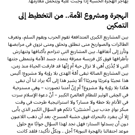
يهاجر الهجرة الحسية إذا وجبت عليه ويتحمل مغارمها.
الهجرة ومشروع الأمة.. من التخطيط إلى
التمكين
بين المشاريع الكبرى المتدافعة تقوم الحرب ويقوم السلم، وتعرف
الطائرات والصواريخ متى تنطلق وتحلق ومتى تزوي في مرابضها
وتأرز إلى أنفاقها، بين المشاريع التي تتزاحم بأكتافها وتتهارش
بأطرافها فوق كل فريسة ممزقة يتمدد جسد الأمة وتتمطى جثتها
التي لا يُدْرَى أهي لا تزال حية أم إنّها قد فارقت الحياة منذ زمن،
بين المشاريع الضالة تبقى أمّةَ الهدى بلا رؤية ولا مشروع؛ أليس
هذا عجيبًا وغريبًا ومريبًا؟ ألا يشير هذا إلى أنّه يراد لنا أن نبقى
هكذا بلا رؤية ولا مشروع؟ أم إنّ أمتنا تصورت – وهي مسترخية
في الحِمَى الوثير للنظام العالميّ الكبير – أنّ دعوة الإسلام سرت
في الأنام بلا خطة ولا مسار؟ ولا استراتيجية طرحت في وقت
مبكر بوادٍ جدب بين أخشبَيْن؟ ذلكم هو السؤال الكبير الذي يأبى
إلا أن ينفرد بالتحرك فوق خشبة المسرح، بعد أن ذهب اللاعبون
دون أن يسدلوا الستار؛ فهل نجد لهذا السؤال جوابًا مع حلول
موعد احتفالنا بالهجرة النبوية؟ أجل .. وبكلّ تأكيد؛ فلقد كانت