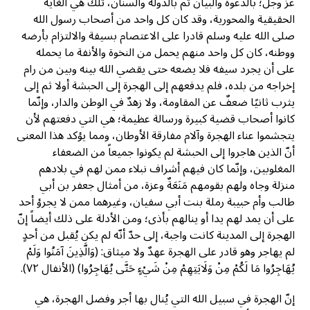
عزّ وجل؛ بالدعوة والبيان ثم بالدولة والسنان، تلك هي الغاية
الحقيقية والمحورية، وقد كان كل واحد من أصحاب رسول الله
صلى الله عليه وسلم قادرا على الاعتصام بسيفة والالتزام بأرضه
ووطنه، كان كل واحد منهم يحمل من النخوة والأنفة ما يحمله
على أن يجرد سيفه فلا يضعه حتى يقضي الله بينه وبين من رام
إخراجه من بلده، فلم يدفعهم إلى الهجرة إلى الحبشة أولا ثم إلى
يثرب ثانيًا ضعفٌ عن المقاومة، ولا زهدٌ في الوطن والدار، وإنّما
كانوا أصحاب قضية كبيرة ورسالة عظيمة؛ هي التي دفعتهم لأن
يتجشموا عناء الهجرة وآلام مفارقة الأوطان، ومما يؤكد هذا المعنى
أنّ الذين هاجروا إلى الحبشة لم يكونوا جميعاً من الضعفاء
المغلوبين، وإنّما كان فيهم أشراف نبلاء ممن لهم في بلادهم
منزلة وجاه ولهم بقومهم مَنَعَةٌ وعزة، من أمثال جعفر بن أبي
طالب وأم حبيبة رملة بنت أبي سفيان، وغيرهما ممن لا يجرؤ أحد
على أن يمد لهم يدا أو ينالهم بأذى؛ ومن الأدلة على ذلك أيضاً إنّ
الهجرة إلى المدينة كانت واجبة، إلى حدّ أنّه لم يكن يُقبل من أحدٍ
لم يهاجر وهو قادر على الهجرة عهدٌ ولا ميثاق: (وَالَّذِينَ آمَنُوا وَلَمْ
يُهَاجِرُوا مَا لَكُمْ مِنْ وَلَايَتِهِمْ مِنْ شَيْءٍ حَتَّى يُهَاجِرُوا) (الأنفال ٧٢).
إنّ الهجرة في سبيل الله التي يُنال بها أجر وفضل الهجرة، هي