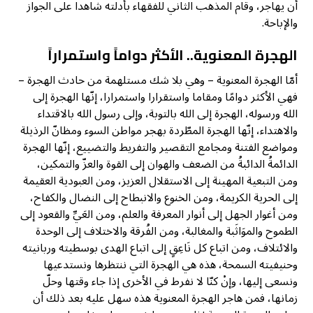
أن يهاجر، وقام المذهب الثاني للفقهاء بأدلته شاهدا على الجواز
والإباحة.
الهجرة المعنوية.. الأكثر دواماً واستمراراً
أمّا الهجرة المعنوية – وهي بلا شك مستلهمة من حادث الهجرة –
فهي الأكثر دوامًا ومقاما واستقرارا واستمرارا، إنّها الهجرة إلى
الله ورسوله، الهجرة إلى الله بالتوبة، وإلى رسول الله بالاقتداء
والاهتداء، إنّها الهجرة المطّردة بهجر مواطن السوء ومظانّ الرذيلة
ومواضع الفتنة ومجامع التقصير والتفريط والتضييع، إنّها الهجرة
الدائمةُ الدائبةُ من الضعف والهوان إلى القوة والعزّ والتمكين،
ومن التبعية المهينة إلى الاستقلال العزيز، ومن العبودية العقيمة
إلى الحرية الكريمة، ومن الخنوع والانبطاح إلى النضال والكفاح،
ومن أغوار الجهل إلى أنوار المعرفة والعلم، ومن العَيِّ والقعود إلى
الطموح والموَاثَبة والمغالبة، ومن الفُرقة والاختلاف إلى الوحدة
والائتلاف، ومن اتباع كل نَاعِقٍ إلى اتباع الهدى بوسطيته وربانيته
وحنيفيته السمحة، هذه هي الهجرة التي ننتظرها ونستدعيها
ونسعى إليها، وإنْ كنّا لا نفرط في الأخرى إذا جاء وقتها وحلّ
زمانها، فمن هاجر الهجرة المعنوية هذه سهل عليه بعد ذلك أن