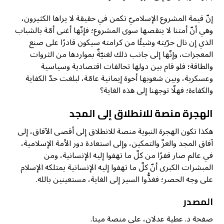
إنّ قيمة المشروع الإسلاميّ تكمن في حقيقة لا يراها الكثيرون،
وهي أنّ أمتنا لا ينقصها سوى المشروع؛ فإنّها أغنى أمّة بالشباب
الذي إن نال حرّيته وشيئًا من كرامته سيكون قادرًا على صنع
المعجزات، وإنّها إلى جانب ذلك لغنيّةٌ بمواردها من الثروات
والطاقة؛ فلو قام بين دولها تحالفات اقتصادية وسياسية
وعسكرية، وبين شعوبها أخوة إيمانية عامّة، لبلغت حدّ الكفاية
والكفاءة؛ فهلّا توجهنا إلى هذه الغاية؟
الهجرة منصة للانطلاق إلى المجد
هكذا تكون الهجرة النبوية منصة للانطلاق إلى أقصى الآفاق، إلى
آفاق المجد والعزّ والتمكين، وإلى استعادة دور الأمة الإسلامية،
في عالم صار قفرًا من كلّ ما تهفوا إليه الإنسانية، ومن
المبشرات الكبرى أنّ كلّ ما تهفوا إليه الإنسانية يمتلكه الإسلام
على وجه الحصر؛ فغذُّوا السير إلى الغاية، مستعينين بالله.
المصدر
صفحة د. عطية عدلان، على منصة ميتا.