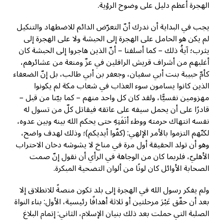
الهجرة أعظم دليل على وضوح الرؤية.
يجب في البداية أن ندرك أنّ التعرّض الدائم للاضطهاد والتنكيل
لم يكن هو الحامل على الهجرة إلى الحبشة ولا على الهجرة إلى
يثرب؛ آيةُ ذلك – كما أسلفنا – أنّ الذين هاجروا إلى الحبشة كان
أغلبهم من أشراف قريش الرافلين في عزّ ومنعة من عشائرهم،
كأمّ حبيبة بنت أبي سفيان، وجعفر بن أبي طالب، بل إنّ الضعفاء
الذين كانوا يسامون سوء العذاب في شعاب مكة لم يكونوا
مهزومين نفسيًّا، ولقد كان كل واحد منهم – كما بيّنا من قبل –
قادرًا على أن يحمل سيفه على عاتقه فيقاتل كلّ من تسول له
نفسه انتهاك حرمته ووطء أنَفَتِهِ حتى يحكم الله بينه وبين عدوه،
لكنّهم التزموا بالأمر الإلهي: (كفّوا أيديكم)؛ وذلك لهدف واضح،
وهو أن تولد الحقيقة أول مرة في مناخ لا يشوشه دخان الاحتراب
الأهليّ، فلربما كان من الوجاهة في الرأي أن نقول إنّ صمت
الصحابة الأوائل كان لونًا من ألوان التضحية المبكرة.
ولم يفكر رسول الله في الهجرة إلى بلد تكون منصةً للانطلاق إلا
بعد أن حقّق عَبْرَ مرحلتين أو ثلاثة أهدافًا رئيسية، الأول: بناء النواة
الصلبة التي حملت بعد ذلك بنيان الإسلام، الثاني: إتمام البلاغ