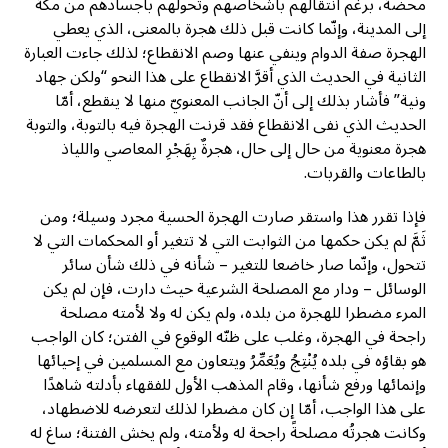
محضة، برغم انتقالهم بأشخاصهم وتحولهم بأجسادهم من مكة
إلى المدينة، وإنّما كانت قبل ذلك هجرة بالمعنى، الذي يعطي
الهجرة صفة الدوام وينفي عنها وصم الانقطاع؛ لذلك جاءت العبارة
الثانية في الحديث الذي أقرَّ الانقطاع على هذا النحو “ولكن جهاد
ونية” فأشار بذلك إلى أنّ الجانب المعنويّ منها لا ينقطع، أمّا
الحديث الذي نفى الانقطاع فقد قرنت الهجرة فيه بالتوبة، والتوبة
هجرة معنوية من حال إلى حال، هجرةٌ بِهَجْرِ المعاصي واللياذ
بالطاعات والقربات.
فإذا تقرر هذا واستقر صارت الهجرة الحسية مجرد وسيلة؛ ومن
ثَمَّ لم يكن حكمها من الثوابت التي لا تتغير أو المحكمات التي لا
تتحول، وإنّما صار خاضعا للتغير – شأنه في ذلك شأن سائر
الوسائل – ودار مع المصلحة الشرعية حيث دارت، فإن لم يكن
المرء مضطرا للهجرة من بلده، ولم يكن له ولا لأمته مصلحة
راجحة في الهجرة، وغلب على ظنّه الوقوع في الفتن؛ كان الواجب
هو بقاؤه في بلده يُنْتِجُ ويُعَمِّرُ ويتعاون مع المسلمين في إحيائها
وإنمائها ورفع شأنها، وقام المذهب الأول للفقهاء بأدلته شاهدًا
على هذا الواجب، أمّا إن كان مضطرا لذلك لتعرضه للاضطهاد،
وكانت هجرتُه مصلحةً راجحة له ولأمته، ولم يخش الفتنة؛ ساغ له