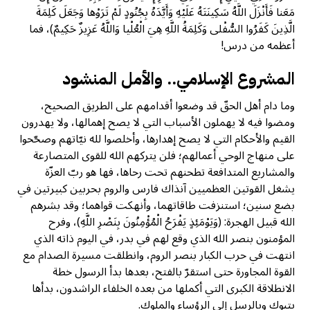
مَعَنا فَأَنْزَلَ اللَّهُ سَكِينَتَهُ عَلَيْهِ وَأَيَّدَهُ بِجُنُودٍ لَمْ تَرَوْها وَجَعَلَ كَلِمَةَ
الَّذِينَ كَفَرُوا السُّفْلى وَكَلِمَةُ اللَّهِ هِيَ الْعُلْيا وَاللَّهُ عَزِيزٌ حَكِيمٌ)، فما
أعظمه من درس!
المشروع الإسلامي.. والأمل المنشود
وما دام أهل الحقّ قد وضعوا أقدامهم على الطريق الصحيح،
ومضوا فيه لا يهملون الأسباب التي لا يصح إهمالها، ولا يهدرون
القيم والأحكام التي لا يصح إهدارها، وأخلصوا لله نيّاتهم وصحّحوا
على منهاج الوحي أعمالهم؛ فلن يتركهم الله للقوى المتصارعة
والمشاريع المتدافعة تطحنهم تحت رحاها، فها هو ربّ العزّة
يشغل القوتين العظميين آنذاك فارس والروم بحربين كبيرتين في
بضع سنين؛ استنزفت طاقاتهما، وأنهكت قواهما؛ وقد بشرهم
الله قبيل الهجرة: (‌وَيَوْمَئِذٍ ‌يَفْرَحُ الْمُؤْمِنُونَ بِنَصْرِ اللَّهِ)، وفرح
المؤمنون بنصر الله الذي وقع لهم في بدر، في اليوم ذاته الذي
انتهت في حرب الكبار بنصر الروم، وانطلقت مسيرة الصدام مع
القوة المجاورة حتى استقرّ بالفتح، بعدها بدأ الرسول خطة
الانطلاقة الكبرى التي أكملها من بعده الخلفاء الراشدون، بدأها
بتبوك وبالرسل إلى الرؤساء والملوك.