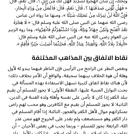
وَيْحَكَ، إِنَّ شَأْنَ الْهِجْرَةِ لَشَدِيدٌ فَهَلْ لَكَ مِنْ إِبِلٍ ؟، قَالَ: نَعَمْ، قَالَ:
« فَهَلْ تُؤْتِي صَدَقَتَهَا ؟، قَالَ: نَعَمْ، قَالَ: فَاعْمَلْ مِنْ وَرَاءِ الْبِحَارِ،
فَإِنَّ اللَّهَ لَنْ يَتِرَكَ مِنْ عَمَلِكَ شَيْئًا »، ومنها ما رواه ابن عباس
رضي الله عنهما عن النبي صلى الله عليه وسلم قال: « لَا هِجْرَةَ
بَعْدَ الْفَتْحِ وَلَكِنْ جِهَادٌ وَنِيَّةٌ، وَإِذَا اسْتُنْفِرْتُمْ فَانْفِرُوا»، وما روه الزبير
بن العوام رضي الله عنه عن النبي صلى الله عليه وسلم قال:
«الْبِلَادُ بِلَادُ اللَّهِ، وَالْعِبَادُ عِبَادُ اللَّهِ، فَحَيْثُمَا أَصَبْتَ خَيْرًا فَأَقِمْ ».
نقاط الاتفاق بين المذاهب المختلفة
وبغض النظر عن الراجح من الرأيين فإن الناظر فيهما يبدو له لأول
وهلة أن هوة الخلاف بينهما سحيقة، والواقع أن الأمر بخلاف ذلك؛
لأن هناك نقاط اتفاق كثيرة تسهل الاستفادة بهذه المسألة في
بحث النوازل المبنية عليها، النقطة الأولى: لا يجوز للمسلم أن يقيم
ببلد الكفر إذا كان لا يأمن على نفسه وأهله ولده الفتنة في الدين،
الثانية: لا يجوز للمسلم أن يقيم مع الكافرين وهو محب لهم راض
بمنكراتهم موال لأهل الكفر والفجور، الثالثة: إذا أقام المسلم في
دار الكفر وهو مستضعف ولم يقدر على الخروج فهو ممن عذر
الله، الرابعة: يجوز للمسلم – وربما يجب في بعض الأحيان – أن
يهاجر من بلد إسلامي إلى بلد آخر إسلامي إذا كانت الأولى بلد