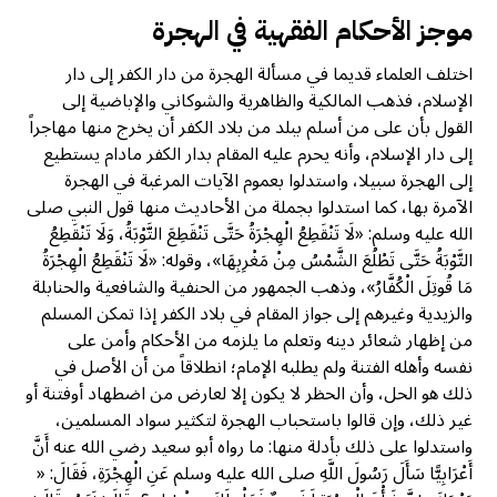
موجز الأحكام الفقهية في الهجرة
اختلف العلماء قديما في مسألة الهجرة من دار الكفر إلى دار
الإسلام، فذهب المالكية والظاهرية والشوكاني والإباضية إلى
القول بأن على من أسلم ببلد من بلاد الكفر أن يخرج منها مهاجراً
إلى دار الإسلام، وأنه يحرم عليه المقام بدار الكفر مادام يستطيع
إلى الهجرة سبيلا، واستدلوا بعموم الآيات المرغبة في الهجرة
الآمرة بها، كما استدلوا بجملة من الأحاديث منها قول النبي صلى
الله عليه وسلم: «لَا تَنْقَطِعُ الْهِجْرَةُ حَتَّى تَنْقَطِعَ التَّوْبَةُ، وَلَا تَنْقَطِعُ
التَّوْبَةُ حَتَّى تَطْلُعَ الشَّمْسُ مِنْ مَغْرِبِهَا»، وقوله: «لَا تَنْقَطِعُ الْهِجْرَةُ
مَا قُوتِلَ الْكُفَّارُ»، وذهب الجمهور من الحنفية والشافعية والحنابلة
والزيدية وغيرهم إلى جواز المقام في بلاد الكفر إذا تمكن المسلم
من إظهار شعائر دينه وتعلم ما يلزمه من الأحكام وأمن على
نفسه وأهله الفتنة ولم يطلبه الإمام؛ انطلاقاً من أن الأصل في
ذلك هو الحل، وأن الحظر لا يكون إلا لعارض من اضطهاد أوفتنة أو
غير ذلك، وإن قالوا باستحباب الهجرة لتكثير سواد المسلمين،
واستدلوا على ذلك بأدلة منها: ما رواه أبو سعيد رضي الله عنه أَنَّ
أَعْرَابِيًّا سَأَلَ رَسُولَ اللَّهِ صلى الله عليه وسلم عَنِ الْهِجْرَةِ، فَقَالَ: «