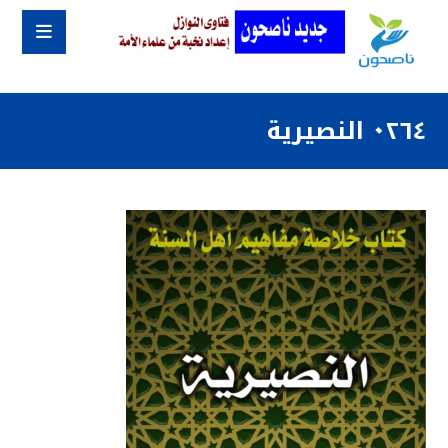
٠٢٦٤ النصيرية