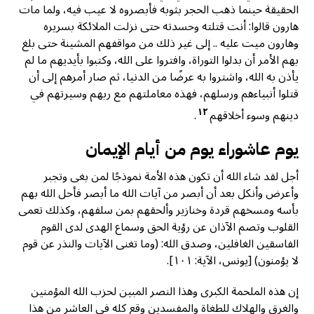
الحقيقة حينما ذهب الحجر بثوبه فأبصروه لا عيب فيه، ولما مات
هارون قالوا: أنت قتلته وحسدته حتى نزلت الملائكة بسريره
وهارون ميت عليه .. إلى غير ذلك من مواقفهم المشينة حتى بلغ
بهم الأمر أن بدلوا التوراة، وافتروا على الله، وكتبوا بأيديهم ما لم
يأذن به الله، واشتروا به عرضًا من الدنيا، ثم صار أمرهم إلى أن
قتلوا أنبياءهم ورسلهم، فهذه معاملتهم مع ربهم وسيرتهم في
١٢
دينهم وسوء أخلاقهم
.
يوم عاشوراء يوم من أيام الإيمان
أجل لقد شاء الله أن تكون هذه الأمة نموذجًا لمن بغى وتجبر
وأعرض وأنكل بعد أن أبصر من آيات الله ما أبصر فأحل الله بهم
بأسه ومسخهم قردة وخنازير وألحقهم بمن سلفهم، وكذلك تعمى
القلوب وتصم الآذان عن رؤية الحق وسماع الهدى لدى القوم
الفاسقين الغافلين، وصدق الله: (وما تغنى الآيات والنذر عن قوم
لا يؤمنون) [يونس، الآية: ١٠١].
إن هذه الملحمة الكبرى وهذا النصر المبين لحزب الله المؤمنين
والغرق والهلاك للطغاة والمفسدين وقع كله في العاشر من هذا