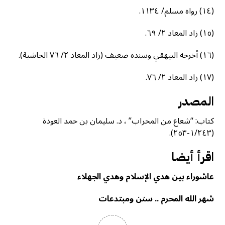
(١٤) رواه مسلم/ ١١٣٤.
(١٥) زاد المعاد ٢/ ٦٩.
(١٦) أخرجه البيهقي وسنده ضعيف (زاد المعاد ٢/ ٧٦ الحاشية).
(١٧) زاد المعاد ٢/ ٧٦.
المصدر
كتاب: “شعاع من المحراب” ، د. سليمان بن حمد العودة
(١/٢٤٣-٢٥٣).
اقرأ أيضا
عاشوراء بين هدي الإسلام وهدي الجهلاء
شهر الله المحرم .. سنن ومبتدعات