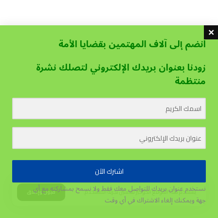
انضم إلى آلاف المهتمين بقضايا الأمة
زودنا بعنوان بريدك الإلكتروني لتصلك نشرة
منتظمة
اشترك الآن
نستخدم عنوان بريدك للتواصل معك فقط ولا نسمح بمشاركته مع أي
يستخدم هذا الموقع الكوكيز لتحسين تجربة المستخدم.
قبول وإغلاق
جهة
ويمكنك إلغاء الاشتراك في أي وقت