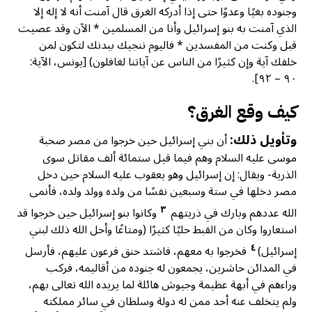
وجنوده بغيًا وعدوًا حتى إذا أدركه الغرق قال آمنت أنه لا إله إلا
الذي آمنت به بنو إسرائيل وأنا من المسلمين * الآن وقد عصيت
قبل وكنت من المفسدين * فاليوم ننجيك ببدنك لتكون لمن
خلفك آية وإن كثيرًا من الناس عن آياتنا لغافلون) [يونس، الآية:
٩٠ – ٩٢].
كيف وقع الغرق؟
وتأويل ذلك:
أن بني إسرائيل حين خرجوا من مصر صحبة
موسى عليه السلام وهم فيما قيل ستمائة ألف مقاتل سوى
الذرية- ويقال: إن إسرائيل وهو يعقوب عليه السلام حين دخل
مصر دخلها في ستة وسبعين نفسًا من ولده وولد ولده، فأنمى
٣
الله عددهم وبارك في ذريتهم
وكانوا بنو إسرائيل حين خرجوا قد
استعاروا وكان من القبط حليًا كثيرًا (ومتاعًا وأحل الله ذلك لبني
٤
إسرائيل)
فخرجوا به معهم، فاشتد حنق فرعون عليهم، فأرسل
في المدائن حاشرين، يجمعون له جنوده من أقاليمه، فركب
وراءهم في أبهة عظيمة وجيوش هائلة لما يريده الله تعالى بهم،
ولم يتخلف عنه أحد ممن له دولة وسلطان في سائر مملكته