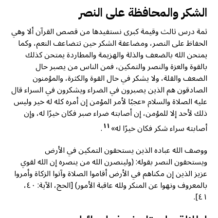
الشكر والمحافظة على النصر
ثمة درس ثالث وقيمة كبرى نستفيدها من قصص القرآن ألا وهي
الحفاظ على النصر، ومضاعفة الشكر حين تتضاعف النعم، وكما
يمتحن الله بالضعف والذلة والهزيمة والمطاردة يمتحن كذلك
بالقوة والعزة والنصر والتمكين، فمن الناس من يصبر حال
الضعف والقلة، ولا يشكر في حال القوة والكثرة، والمؤمنون
الصادقون هم الذين يصبرون في الضراء ويشكرون في السراء قال
عليه الصلاة والسلام «عجبًا لأمر المؤمن إن أمره كله له خير وليس
ذلك لأحد إلا للمؤمن، إن أصابته ضراء صبر فكان خيرًا له، وإن
١١
أصابته سراء شكر فكان خيرًا له»
.
ووصف الله عباده الذين يستحقون التمكين في الأرض
ويستحقون النصر بقوله: (ولينصرن الله من ينصره إن الله لقوي
عزيز الذين إن مكناهم في الأرض أقاموا الصلاة وآتوا الزكاة وأمروا
بالمعروف ونهوا عن المنكر ولله عاقبة الأمور) [الحج، الآية: ٤٠،
٤١].