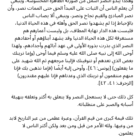
وهكذا يبدو النصر أشمل من صورته الظاهرة المحسوسة، وينبغي
أن يعلم الناس أن الثبات على المبدأ الحق حتى الممات نصر، وأن
نصر المبادئ والقيم نجاح ونصر، وينبغي ألا يصاب الناس
بالإحباط إذا لم يشهدوا نصر الحق وأهله في هذه الحياة الدنيا،
فليست هذه الدار نهاية المطاف، بل وليست أعمارهم هم
مستغرقة لكل هذه الحياة الدنيا وقد يشهد أبناؤهم أو أحفادهم
النصر الذي بذرت بذوره الأولى في عهد آبائهم وأجدادهم، ولهذا
أوحى الله إلى نبيه صلى الله عليه وسلم فيما أوحى (وإما نرينك
بعض الذي نعدهم أو نتوفينك فإلينا مرجعهم ثم الله شهيد على
ما يفعلون) [يونس: ٤٦]، وأوحى إليه أيضًا (فإما نذهبن بك فإنا
منهم منتقمون أو نرينك الذي وعدناهم فإنا عليهم مقتدرون)
[الزخرف: ٤١، ٤٢].
كل ذلك حتى لا يستعجل النصر ولا يتعلق به أكثر وتعلقه بتهيئة
أسبابه والصبر على متطلباته.
تلك قيمة كبرى من قيم القرآن، وعبرة عظمى من عبر التاريخ لابد
من وعيها. ولله الأمر من قبل ومن بعد ولكن أكثر الناس لا
يعلمون.