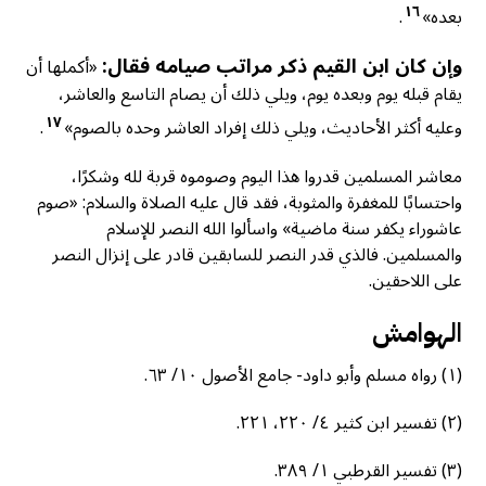
١٦
بعده»
.
وإن كان ابن القيم ذكر مراتب صيامه فقال:
«أكملها أن
يقام قبله يوم وبعده يوم، ويلي ذلك أن يصام التاسع والعاشر،
١٧
وعليه أكثر الأحاديث، ويلي ذلك إفراد العاشر وحده بالصوم»
.
معاشر المسلمين قدروا هذا اليوم وصوموه قربة لله وشكرًا،
واحتسابًا للمغفرة والمثوبة، فقد قال عليه الصلاة والسلام: «صوم
عاشوراء يكفر سنة ماضية» واسألوا الله النصر للإسلام
والمسلمين. فالذي قدر النصر للسابقين قادر على إنزال النصر
على اللاحقين.
الهوامش
(١) رواه مسلم وأبو داود- جامع الأصول ١٠/ ٦٣.
(٢) تفسير ابن كثير ٤/ ٢٢٠، ٢٢١.
(٣) تفسير القرطبي ١/ ٣٨٩.