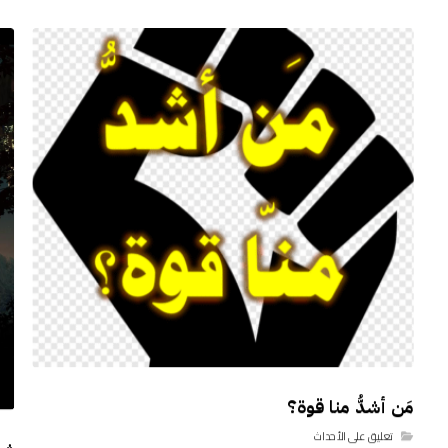
مَن أشدُّ منا قوة؟
تعليق على الأحداث