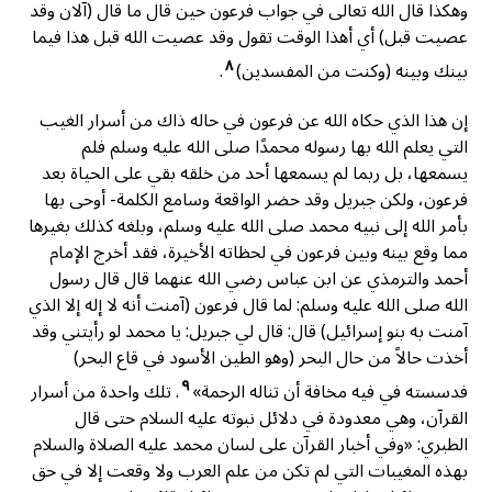
وهكذا قال الله تعالى في جواب فرعون حين قال ما قال (آلان وقد
عصيت قبل) أي أهذا الوقت تقول وقد عصيت الله قبل هذا فيما
٨
بينك وبينه (وكنت من المفسدين)
.
إن هذا الذي حكاه الله عن فرعون في حاله ذاك من أسرار الغيب
التي يعلم الله بها رسوله محمدًا صلى الله عليه وسلم فلم
يسمعها، بل ربما لم يسمعها أحد من خلقه بقي على الحياة بعد
فرعون، ولكن جبريل وقد حضر الواقعة وسامع الكلمة- أوحى بها
بأمر الله إلى نبيه محمد صلى الله عليه وسلم، وبلغه كذلك بغيرها
مما وقع بينه وبين فرعون في لحظاته الأخيرة، فقد أخرج الإمام
أحمد والترمذي عن ابن عباس رضي الله عنهما قال قال رسول
الله صلى الله عليه وسلم: لما قال فرعون (آمنت أنه لا إله إلا الذي
آمنت به بنو إسرائيل) قال: قال لي جبريل: يا محمد لو رأيتني وقد
أخذت حالاً من حال البحر (وهو الطين الأسود في قاع البحر)
٩
فدسسته في فيه مخافة أن تناله الرحمة»
. تلك واحدة من أسرار
القرآن، وهي معدودة في دلائل نبوته عليه السلام حتى قال
الطبري: «وفي أخبار القرآن على لسان محمد عليه الصلاة والسلام
بهذه المغيبات التي لم تكن من علم العرب ولا وقعت إلا في حق