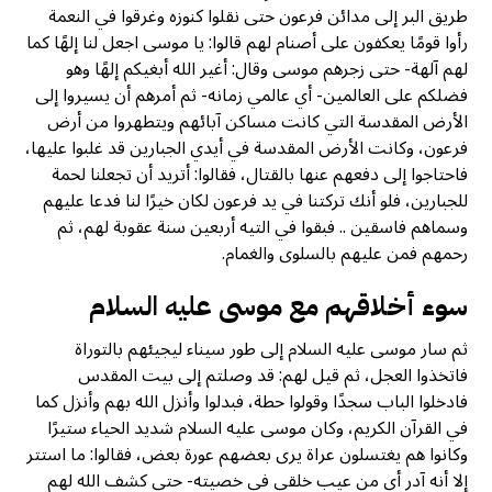
طريق البر إلى مدائن فرعون حتى نقلوا كنوزه وغرقوا في النعمة
رأوا قومًا يعكفون على أصنام لهم قالوا: يا موسى اجعل لنا إلهًا كما
لهم آلهة- حتى زجرهم موسى وقال: أغير الله أبغيكم إلهًا وهو
فضلكم على العالمين- أي عالمي زمانه- ثم أمرهم أن يسيروا إلى
الأرض المقدسة التي كانت مساكن آبائهم ويتطهروا من أرض
فرعون، وكانت الأرض المقدسة في أيدي الجبارين قد غلبوا عليها،
فاحتاجوا إلى دفعهم عنها بالقتال، فقالوا: أتريد أن تجعلنا لحمة
للجبارين، فلو أنك تركتنا في يد فرعون لكان خيرًا لنا فدعا عليهم
وسماهم فاسقين .. فبقوا في التيه أربعين سنة عقوبة لهم، ثم
رحمهم فمن عليهم بالسلوى والغمام.
سوء أخلاقهم مع موسى عليه السلام
ثم سار موسى عليه السلام إلى طور سيناء ليجيئهم بالتوراة
فاتخذوا العجل، ثم قيل لهم: قد وصلتم إلى بيت المقدس
فادخلوا الباب سجدًا وقولوا حطة، فبدلوا وأنزل الله بهم وأنزل كما
في القرآن الكريم، وكان موسى عليه السلام شديد الحياء ستيرًا
وكانوا هم يغتسلون عراة يرى بعضهم عورة بعض، فقالوا: ما استتر
إلا أنه آدر أي من عيب خلقي في خصيته- حتى كشف الله لهم