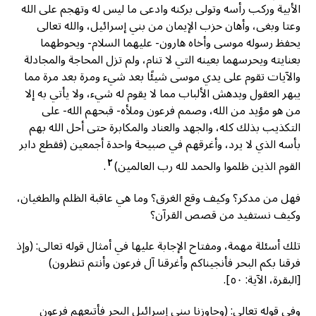
الأبية وركب رأسه وتولى بركنه وادعى ما ليس له وتهجم على الله
وعتا وبغى، وأهان حزب الإيمان من بني إسرائيل، والله تعالى
يحفظ رسوله موسى وأخاه هارون- عليهما السلام- ويحوطهما
بعنايته ويحرسهما بعينه التي لا تنام، ولم تزل المحاجة والمجادلة
والآيات تقوم على يدي موسى شيئًا بعد شيء ومرة بعد مرة مما
يبهر العقول ويدهش الألباب مما لا يقوم له شيء، ولا يأتي به إلا
من هو مؤيد من الله، وصمم فرعون وملأه- قبحهم الله- على
التكذيب بذلك كله، والجهد والعناد والمكابرة حتى أحل الله بهم
بأسه الذي لا يرد، وأغرقهم في صبيحة واحدة أجمعين (فقطع دابر
٢
القوم الذين ظلموا والحمد لله رب العالمين)
.
فهل من مدكر؟ وكيف وقع الغرق؟ وما هي عاقبة الظلم والطغيان،
وكيف نستفيد من قصص القرآن؟
تلك أسئلة مهمة، ومفتاح الإجابة عليها في أمثال قوله تعالى: (وإذ
فرقنا بكم البحر فأنجيناكم وأغرقنا آل فرعون وأنتم تنظرون)
[البقرة، الآية: ٥٠].
وفي قوله تعالى: (وجاوزنا ببني إسرائيل البحر فأتبعهم فرعون