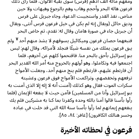
ومعهم مائة ألف أدهم (فرس) سوى بقية الألوان، فلما رأى ذلك
فرعون هاله البحر وأحجم وهاب وهم بالرجوع وهيهات ولا حين
مناص، نفذ القدر واستجيبت الدعوة، وجاء جبريل على فرس
وديق حائل (ويقال إنه لم يكن في خيل فرعون فرس أنثى، ويقال
أن جبريل جاء في صورة هامان وقال له: تقدم، ثم خاض البحر
٧
فتبعهما حصان فرعون وميكائيل يسوقهم لا يشذ منهم أحد
ولم
يبق فرعون يملك من نفسه شيئًا فتجلد لأمرائه، وقال لهم: ليس
بنو إسرائيل بأحق بالبحر منا. فاقتحموا كلهم عن آخرهم، فلما
اجتمعوا فيه وتكاملوا، وهو أولهم بالخروج منه أمر الله القدير البحر
أن فارتطم عليهم، فارتطم فلم ينج منهم أحد، وجعلت الأمواج
ترفعهم وتخفضهم، وتراكمت الأمواج فوق فرعون وغشيته
سكرات الموت فقال وهو كذلك (آمنت أنه لا إله إلا الذي آمنت به
بنو إسرائيل وأنا من المسلمين) فآمن حيث لا ينفعه الإيمان (فلما
رأوا بأسنا قالوا آمنا بالله وحده وكفرنا بما كنا به مشركين فلم يك
ينفعهم إيمانهم لما رأوا بأسنا سنة الله التي قد خلت في عباده
وخسر هنالك الكافرون) [غافر: ٨٤، ٨٥].
فرعون في لحظاته الأخيرة