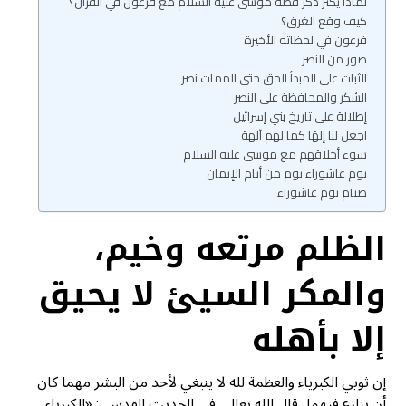
لماذا يكثر ذكر قصة موسى عليه السلام مع فرعون في القرآن؟
كيف وقع الغرق؟
فرعون في لحظاته الأخيرة
صور من النصر
الثبات على المبدأ الحق حتى الممات نصر
الشكر والمحافظة على النصر
إطلالة على تاريخ بني إسرائيل
اجعل لنا إلهًا كما لهم آلهة
سوء أخلاقهم مع موسى عليه السلام
يوم عاشوراء يوم من أيام الإيمان
صيام يوم عاشوراء
الظلم مرتعه وخيم،
والمكر السيئ لا يحيق
إلا بأهله
إن ثوبي الكبرياء والعظمة لله لا ينبغي لأحد من البشر مهما كان
أن ينازع فيهما، قال الله تعالى في الحديث القدسي: «الكبرياء