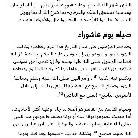
الشهر شهر الله المحرم، وعليه فيوم عاشوراء يوم من أيام الإيمان،
ومناسبة تستحق الشكر والعرفان- بما شرع الله لا بما يهوى
البشر، لا بما يتوارثه أصحاب النحل والملل والأهواء الفاسدة.
صيام يوم عاشوراء
وقد قدر المؤمنون على مدار التاريخ هذا اليوم وعظموه وكانت
اليهود يصومون ويقولون: إن موسى عليه السلام صامه شكرًا لله،
فصامه الرسول صلى الله عليه وسلم وقال: «نحن أحق بموسى
منكم»، بل كانت العرب في جاهليتها تصوم ذلك اليوم وتعظمه
١٣
وتكسو فيه الكعبة
، وأمر النبي صلى الله عليه وسلم بمخالفة
اليهود وصيام التاسع مع العاشر فقال: «إن بقيت إلى قابل
١٤
لأصومن التاسع» (يعني مع العاشر)
.
وصيام التاسع مع العاشر هو أصح ما جاء، وعليه أكثر الأحاديث،
أما حديث «صوموا يومًا قبله أو يومًا بعده» فالمرفوع منه للنبي
صلى الله عليه وسلم ضعيف، والموقوف على ابن عباس رضي
١٥
الله عنهما صحيح
وكذلك حديث «صوموا يومًا قبله ويومًا