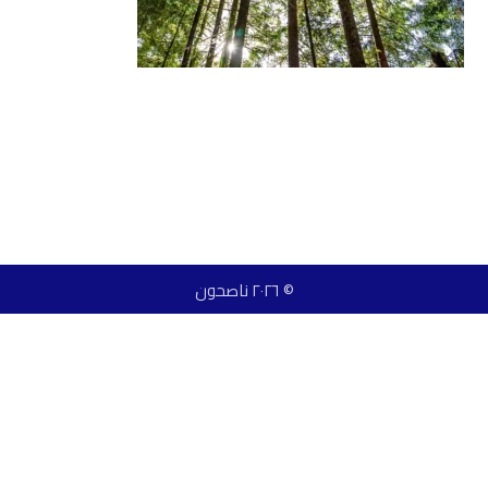
© ٢٠٢٦ ناصحون