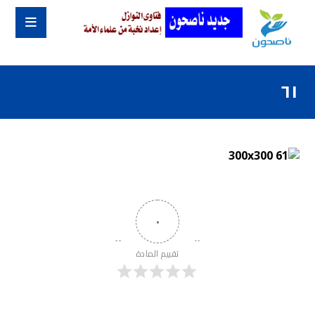
٦١
٠
تقييم المادة