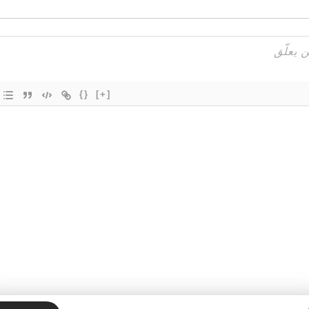
{}
[+]