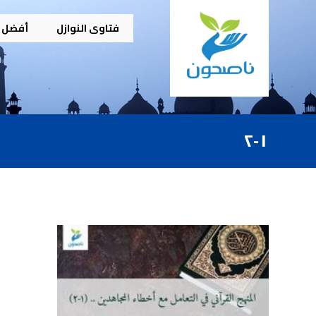
فتاوى النوازل
أفضل م
١-٢