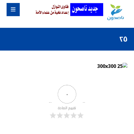
٢٥
٠
تقييم المادة