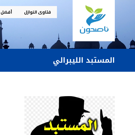
فتاوى النوازل
أفضل م
المستبد الليبرالي