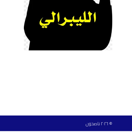
© ٢٠٢٦ ناصحون