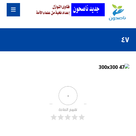
٤٧
٠
تقييم المادة