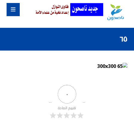
٦٥
٠
تقييم المادة