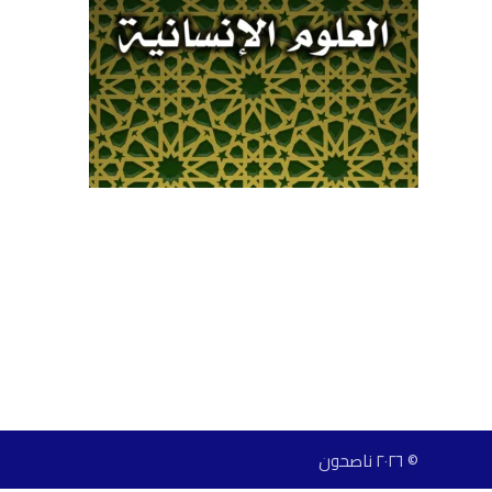
© ٢٠٢٦ ناصحون