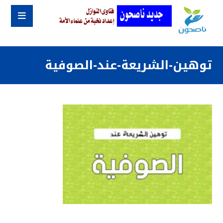
توهين-الشريعة-عند-الصوفية