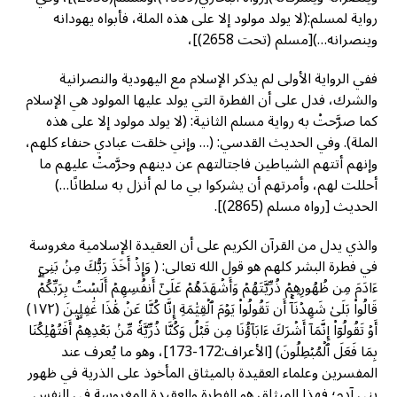
رواية لمسلم:(لا يولد مولود إلا على هذه الملة، فأبواه يهودانه
وينصرانه…)[مسلم (تحت 2658)]،
ففي الرواية الأولى لم يذكر الإسلام مع اليهودية والنصرانية
والشرك، فدل على أن الفطرة التي يولد عليها المولود هي الإسلام
كما صرَّحتْ به رواية مسلم الثانية: (لا يولد مولود إلا على هذه
الملة). وفي الحديث القدسي: (… وإني خلقت عبادي حنفاء كلهم،
وإنهم أتتهم الشياطين فاجتالتهم عن دينهم وحرَّمتْ عليهم ما
أحللت لهم، وأمرتهم أن يشركوا بي ما لم أنزل به سلطانًا…)
الحديث [رواه مسلم (2865)].
والذي يدل من القرآن الكريم على أن العقيدة الإسلامية مغروسة
في فطرة البشر كلهم هو قول الله تعالى: ( وَإِذۡ أَخَذَ رَبُّكَ مِنۢ بَنِيٓ
ءَادَمَ مِن ظُهُورِهِمۡ ذُرِّيَّتَهُمۡ وَأَشۡهَدَهُمۡ عَلَىٰٓ أَنفُسِهِمۡ أَلَسۡتُ بِرَبِّكُمۡ‌ۖ
قَالُواْ بَلَىٰ شَهِدۡنَآ‌ۚ أَن تَقُولُواْ يَوۡمَ ٱلۡقِيَٰمَةِ إِنَّا كُنَّا عَنۡ هَٰذَا غَٰفِلِينَ (١٧٢)
أَوۡ تَقُولُوٓاْ إِنَّمَآ أَشۡرَكَ ءَابَآؤُنَا مِن قَبۡلُ وَكُنَّا ذُرِّيَّةٗ مِّنۢ بَعۡدِهِمۡ‌ۖ أَفَتُهۡلِكُنَا
بِمَا فَعَلَ ٱلۡمُبۡطِلُونَ) [الأعراف:172-173]، وهو ما يُعرف عند
المفسرين وعلماء العقيدة بالميثاق المأخوذ على الذرية في ظهور
بني آدم؛ فهذا الميثاق هو الفطرة والعقيدة المغروسة في النفس