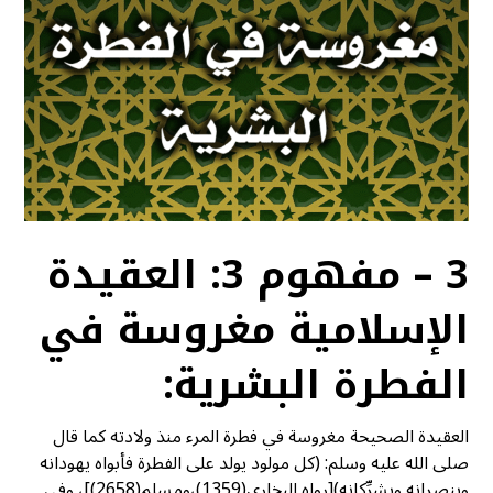
3 – مفهوم 3: العقيدة
الإسلامية مغروسة في
الفطرة البشرية:
العقيدة الصحيحة مغروسة في فطرة المرء منذ ولادته كما قال
صلى الله عليه وسلم: (كل مولود يولد على الفطرة فأبواه يهودانه
وينصرانه ويشرِّكانه)[رواه البخاري(1359)،ومسلم(2658)]، وفي