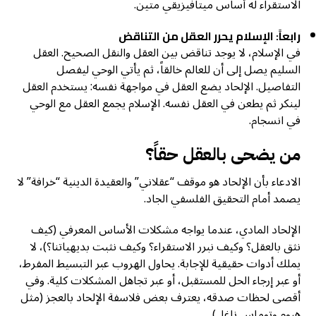
الاستقراء له أساس ميتافيزيقي متين.
رابعاً: الإسلام يحرر العقل من التناقض
في الإسلام، لا يوجد تناقض بين العقل والنقل الصحيح. العقل
السليم يصل إلى أن للعالم خالقاً، ثم يأتي الوحي ليفصل
التفاصيل. الإلحاد يضع العقل في مواجهة نفسه: يستخدم العقل
لينكر ثم يطعن في العقل نفسه. الإسلام يجمع العقل مع الوحي
في انسجام.
من يضحى بالعقل حقاً؟
الادعاء بأن الإلحاد هو موقف “عقلاني” والعقيدة الدينية “خرافة” لا
يصمد أمام التحقيق الفلسفي الجاد.
الإلحاد المادي، عندما يواجه مشكلات الأساس المعرفي (كيف
نثق بالعقل؟ وكيف نبرر الاستقراء؟ وكيف نثبت بديهياتنا؟)، لا
يملك أدوات حقيقية للإجابة. يحاول الهروب عبر التبسيط المفرط،
أو عبر إرجاء الحل للمستقبل، أو عبر تجاهل المشكلات كلية. وفي
أقصى لحظات صدقه، يعترف بعض فلاسفة الإلحاد بالعجز (مثل
هيوم وتوماس ناغل).