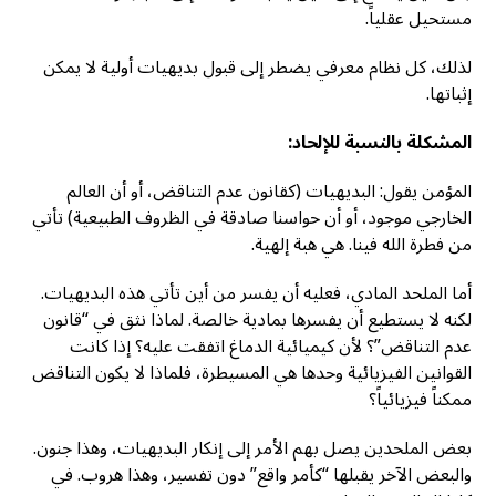
مستحيل عقلياً.
لذلك، كل نظام معرفي يضطر إلى قبول بديهيات أولية لا يمكن
إثباتها.
المشكلة بالنسبة للإلحاد
:
المؤمن يقول: البديهيات (كقانون عدم التناقض، أو أن العالم
الخارجي موجود، أو أن حواسنا صادقة في الظروف الطبيعية) تأتي
من فطرة الله فينا. هي هبة إلهية.
أما الملحد المادي، فعليه أن يفسر من أين تأتي هذه البديهيات.
لكنه لا يستطيع أن يفسرها بمادية خالصة. لماذا نثق في “قانون
عدم التناقض”؟ لأن كيميائية الدماغ اتفقت عليه؟ إذا كانت
القوانين الفيزيائية وحدها هي المسيطرة، فلماذا لا يكون التناقض
ممكناً فيزيائياً؟
بعض الملحدين يصل بهم الأمر إلى إنكار البديهيات، وهذا جنون.
والبعض الآخر يقبلها “كأمر واقع” دون تفسير، وهذا هروب. في