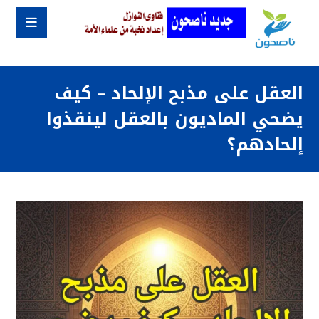
العقل على مذبح الإلحاد – كيف
يضحي الماديون بالعقل لينقذوا
إلحادهم؟