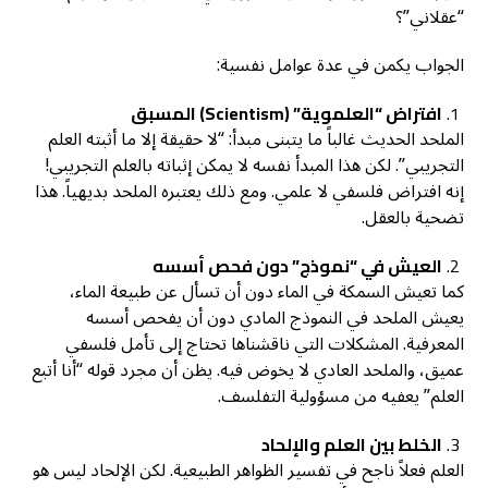
“عقلاني”؟
الجواب يكمن في عدة عوامل نفسية:
افتراض “العلموية
” (Scientism)
المسبق
الملحد الحديث غالباً ما يتبنى مبدأ: “لا حقيقة إلا ما أثبته العلم
التجريبي”. لكن هذا المبدأ نفسه لا يمكن إثباته بالعلم التجريبي!
إنه افتراض فلسفي لا علمي. ومع ذلك يعتبره الملحد بديهياً. هذا
تضحية بالعقل.
العيش في “نموذج” دون فحص أسسه
كما تعيش السمكة في الماء دون أن تسأل عن طبيعة الماء،
يعيش الملحد في النموذج المادي دون أن يفحص أسسه
المعرفية. المشكلات التي ناقشناها تحتاج إلى تأمل فلسفي
عميق، والملحد العادي لا يخوض فيه. يظن أن مجرد قوله “أنا أتبع
العلم” يعفيه من مسؤولية التفلسف.
الخلط بين العلم والإلحاد
العلم فعلاً ناجح في تفسير الظواهر الطبيعية. لكن الإلحاد ليس هو