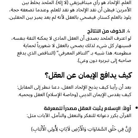
العلم. الإلحاد هو رأي ميتافيزيقي (لا إله). الملحد يخلط بين
الأمرين: فيظن أن نقد الإلحاد هو نقد للعلم. وعندما تضعفه حجة،
يلوذ بالعلم كستار. فيضحي بالعقل لأنه لم يعد يميز بين الحقلين.
الخوف من النتائج
لو اعترف الملحد بصدق أن العقل المادي لا يمكنه الثقة بنفسه،
فسينهار كل شيء. لذلك يضحي بالعقل لا شعورياً لحماية
منظومته. هذا شبيه بـ “التنافر المعرفي” (التناقض الذي يدفع
صاحبه إلى تبريره دون وعي).
كيف يدافع الإيمان عن العقل؟
بعد أن رأينا كيف يذبح الإلحاد العقل، دعنا ننظر إلى المقابل:
كيف يقدس الإيمان الديني (وخاصة الإسلام) العقل ويحميه.
أولاً: الإسلام يثبت العقل مصدراً للمعرفة
القرآن يكرر دعواته للتفكر والتعقل والتأمل. الآيات مثل:
(إِنَّ فِي خَلْقِ السَّمَاوَاتِ وَالْأَرْضِ لَآيَاتٍ لِأُولِي الْأَلْبَابِ)