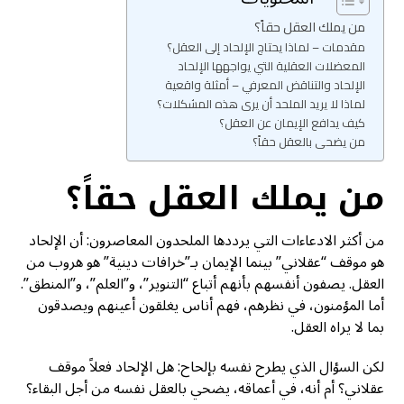
من يملك العقل حقاً؟
مقدمات – لماذا يحتاج الإلحاد إلى العقل؟
المعضلات العقلية التي يواجهها الإلحاد
الإلحاد والتناقض المعرفي – أمثلة واقعية
لماذا لا يريد الملحد أن يرى هذه المشكلات؟
كيف يدافع الإيمان عن العقل؟
من يضحى بالعقل حقاً؟
من يملك العقل حقاً؟
من أكثر الادعاءات التي يرددها الملحدون المعاصرون: أن الإلحاد
هو موقف “عقلاني” بينما الإيمان بـ”خرافات دينية” هو هروب من
العقل. يصفون أنفسهم بأنهم أتباع “التنوير”، و”العلم”، و”المنطق”.
أما المؤمنون، في نظرهم، فهم أناس يغلقون أعينهم ويصدقون
بما لا يراه العقل.
لكن السؤال الذي يطرح نفسه بإلحاح: هل الإلحاد فعلاً موقف
عقلاني؟ أم أنه، في أعماقه، يضحي بالعقل نفسه من أجل البقاء؟