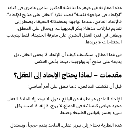
هذه المفارقة هي جوهر ما يناقشه الدكتور سامي عامري في كتابه
“الإلحاد في مواجهة نفسه” تحت فكرة “العقل على مذبح الإلحاد”.
فالإلحاد المادي، عندما نواجهه بمعضلاته العميقة، يضطر إلى
تقديم تنازلات مذهلة: ينكر البديهيات، ويحتال على المنطق،
ويطعن في قدرة العقل البشري على معرفة الحقيقة، فقط ليتجنب
استنتاجات لا يريدها.
في هذا المقال، سنكشف كيف أن الإلحاد لا يحمي العقل، بل
يذبحه على مذبح أيديولوجيته، بينما يدّعي العكس.
مقدمات – لماذا يحتاج الإلحاد إلى العقل؟
قبل أن نكشف التناقض، دعنا نتفق على أمر أساسي:
الإلحاد المادي هو نظرية عن الواقع. تقول: لا يوجد إلا المادة. العقل
مجرد خواص كيميائية في الدماغ. لا روح، لا إله، لا غيب. وكل
شيء يفسر بقوانين الطبيعة وحدها.
هذه النظرية تحتاج إلى تبرير عقلي. الملحد يقدم حججاً، ويستدل