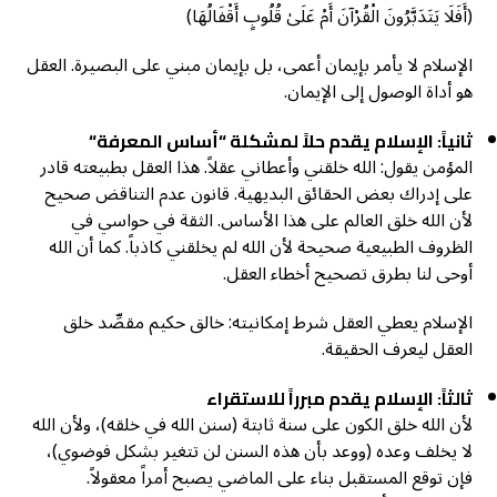
(أَفَلَا يَتَدَبَّرُونَ الْقُرْآنَ أَمْ عَلَىٰ قُلُوبٍ أَقْفَالُهَا)
الإسلام لا يأمر بإيمان أعمى، بل بإيمان مبني على البصيرة. العقل
هو أداة الوصول إلى الإيمان.
ثانياً: الإسلام يقدم حلاً لمشكلة “أساس المعرفة
“
المؤمن يقول: الله خلقني وأعطاني عقلاً. هذا العقل بطبيعته قادر
على إدراك بعض الحقائق البديهية. قانون عدم التناقض صحيح
لأن الله خلق العالم على هذا الأساس. الثقة في حواسي في
الظروف الطبيعية صحيحة لأن الله لم يخلقني كاذباً. كما أن الله
أوحى لنا بطرق تصحيح أخطاء العقل.
الإسلام يعطي العقل شرط إمكانيته: خالق حكيم مقصِّد خلق
العقل ليعرف الحقيقة.
ثالثاً: الإسلام يقدم مبرراً للاستقراء
لأن الله خلق الكون على سنة ثابتة (سنن الله في خلقه)، ولأن الله
لا يخلف وعده (ووعد بأن هذه السنن لن تتغير بشكل فوضوي)،
فإن توقع المستقبل بناء على الماضي يصبح أمراً معقولاً.