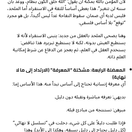
لأن المؤمن بالله يمكنه أن يقول: “الله خلق الكون بنظام، ووعد بأن
سننه لن تتغير”. هذا يعطي أساساً للثقة في الاستقراء. أما الملحد،
فليس لديه أي ضمان. سقوط التفاحة غداً ليس أكيداً، بل هو مجرد
“توقع” بلا أساس فلسفي.
وهنا يضحي الملحد بالعقل من جديد: يتبنى الاستقراء لأنه لا
يستطيع العيش بدونه، لكنه لا يستطيع تبريره. هذا تناقض:
يستخدم العقل في العلم، ثم يعجز عن الدفاع عن شرط إمكانية
العلم ذاته.
المعضلة الرابعة: مشكلة “المعرفة” (الارتداد إلى ما لا
نهاية)
أي معرفة إنسانية تحتاج إلى أساس نبدأ منه. هذا الأساس إما:
بديهي: نعرفه مباشرة ونقبله دون دليل.
مبرهن: نستنتجه من مبادئ قبله.
فإذا طلبت دليلاً على كل شيء، دخلت في “تسلسل لا نهائي”
(كل دليل يحتاج إلى دليل يسبقه، وهكذا إلى الأبد). وهذا