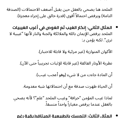
الملحد هنا يضحي بالعقل حين يقبل أضعف الاحتمالات (الصدفة
التامة) ويرفض احتمالاً أقوى (قدرة خالق على إجراء معجزة).
المثال الثاني: إنكار الغيب ثم الغوص في أغرب الغيبيات
الملحد يرفض الإيمان بالله والملائكة والجنة والنار لأنها “غيبية لا
ترى”. لكنه يؤمن بـ:
الأكوان المتوازية (غير مرئية ولا قابلة للاختبار).
نظرية الأوتار الفائقة (غير قابلة للإثبات تجريبياً حتى الآن).
أن المادة جاءت من لا شيء (وهو أعجب غيب).
أن الحياة ظهرت صدفة مع أن احتمالاتها شبه معدومة.
لماذا غيب المؤمن “خرافة” وغيب الملحد “علم”؟ لأنه يضحي
بالعقل عندما يرفض معياراً واحداً متسقاً.
المثال الثالث: التمسك بالطبيعية الميتافيزيقية رغم