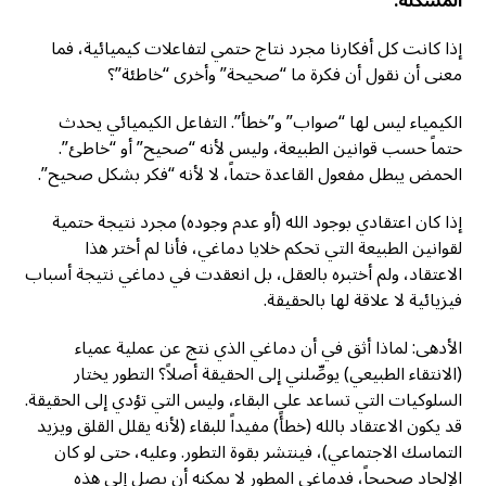
المشكلة
:
إذا كانت كل أفكارنا مجرد نتاج حتمي لتفاعلات كيميائية، فما
معنى أن نقول أن فكرة ما “صحيحة” وأخرى “خاطئة”؟
الكيمياء ليس لها “صواب” و”خطأ”. التفاعل الكيميائي يحدث
حتماً حسب قوانين الطبيعة، وليس لأنه “صحيح” أو “خاطئ”.
الحمض يبطل مفعول القاعدة حتماً، لا لأنه “فكر بشكل صحيح”.
إذا كان اعتقادي بوجود الله (أو عدم وجوده) مجرد نتيجة حتمية
لقوانين الطبيعة التي تحكم خلايا دماغي، فأنا لم أختر هذا
الاعتقاد، ولم أختبره بالعقل، بل انعقدت في دماغي نتيجة أسباب
فيزيائية لا علاقة لها بالحقيقة.
الأدهى: لماذا أثق في أن دماغي الذي نتج عن عملية عمياء
(الانتقاء الطبيعي) يوصِّلني إلى الحقيقة أصلاً؟ التطور يختار
السلوكيات التي تساعد على البقاء، وليس التي تؤدي إلى الحقيقة.
قد يكون الاعتقاد بالله (خطأً) مفيداً للبقاء (لأنه يقلل القلق ويزيد
التماسك الاجتماعي)، فينتشر بقوة التطور. وعليه، حتى لو كان
الإلحاد صحيحاً، فدماغي المطور لا يمكنه أن يصل إلى هذه