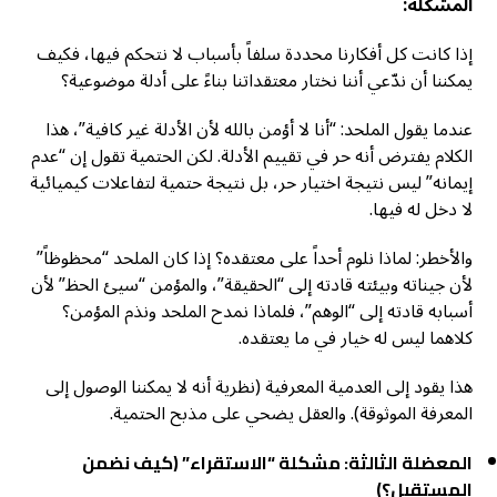
المشكلة
:
إذا كانت كل أفكارنا محددة سلفاً بأسباب لا نتحكم فيها، فكيف
يمكننا أن ندّعي أننا نختار معتقداتنا بناءً على أدلة موضوعية؟
عندما يقول الملحد: “أنا لا أؤمن بالله لأن الأدلة غير كافية”، هذا
الكلام يفترض أنه حر في تقييم الأدلة. لكن الحتمية تقول إن “عدم
إيمانه” ليس نتيجة اختيار حر، بل نتيجة حتمية لتفاعلات كيميائية
لا دخل له فيها.
والأخطر: لماذا نلوم أحداً على معتقده؟ إذا كان الملحد “محظوظاً”
لأن جيناته وبيئته قادته إلى “الحقيقة”، والمؤمن “سيئ الحظ” لأن
أسبابه قادته إلى “الوهم”، فلماذا نمدح الملحد ونذم المؤمن؟
كلاهما ليس له خيار في ما يعتقده.
هذا يقود إلى العدمية المعرفية (نظرية أنه لا يمكننا الوصول إلى
المعرفة الموثوقة). والعقل يضحي على مذبح الحتمية.
المعضلة الثالثة: مشكلة “الاستقراء” (كيف نضمن
المستقبل؟)