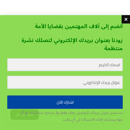
انضم إلى آلاف المهتمين بقضايا الأمة
زودنا بعنوان بريدك الإلكتروني لتصلك نشرة
منتظمة
اشترك الآن
نستخدم عنوان بريدك للتواصل معك فقط ولا نسمح بمشاركته مع أي
يستخدم هذا الموقع الكوكيز لتحسين تجربة المستخدم.
قبول وإغلاق
جهة
ويمكنك إلغاء الاشتراك في أي وقت