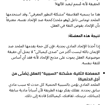
الحقيقة لأنه صُمم ليعبد الآلهة!
هذا ما يسميه الفلاسفة “مشكلة التطور المعرفي”. وقد استخدمها
الملحد توماس ناغل (وهو ملحد) كحجة ضد الإلحاد نفسه، معترفاً
بأن الإلحاد يقوض الثقة في العقل.
نتيجة هذه المعضلة
:
إذا أخذنا الإلحاد المادي بجدية، فإن كل حجة يقدمها الملحد ضد
الإيمان بالله ليست أكثر من “صدى كيميائي” لا يمثل أي حقيقة
موضوعية. العقل يموت على مذبح الإلحاد لأنه فقد أي أساس
للثقة بنفسه.
المعضلة الثانية: مشكلة “السببية” (العقل يُضَحَّى من
أجل الحتمية)
الملحد المادي يؤمن بالسببية الحتمية: كل حدث له سبب مادي
سابق يحدده. عقلك يفكر بهذه الطريقة لأن أسباباً مادية سابقة
(جيناتك، تربيتك، ثقافتك، كيميائك) قادته إلى ذلك.