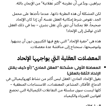
ببراهين، ويدّعي أن نظريته “أكثر عقلانية” من الإيمان بالله.
لكن المشكلة أن هذه النظرية ذاتها، عندما نأخذها على محمل
الجد، تقوض شرط إمكانية العقل نفسه. أي: إذا كان الإلحاد
صحيحاً، فلا يمكننا أن نثق بأي عقل بشري – بما في ذلك العقل
الذي توصّل إلى الإلحاد!
هذه هي “حفرة الإلحاد” التي يقع فيها الكثيرون دون أن ينتبهوا.
ولتوضيحها، سنحتاج إلى مناقشة عدة معضلات.
المعضلات العقلية التي يواجهها الإلحاد
المعضلة الأولى: مشكلة “العقل المادي” (أو كيف يقتل
الإلحاد الثقة بالعقل)
يقول الإلحاد المادي: العقل ليس أكثر من نشاط كهروكيميائي في
الدماغ. الأفكار، المشاعر، المعتقدات، الاستنتاجات المنطقية –
كلها ليست سوى سلسلة من التفاعلات الكيميائية التي تخضع
لقوانين الفيزياء والكيمياء.