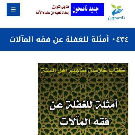
٠٤٣٤ أمثلة للغفلة عن فقه المآلات