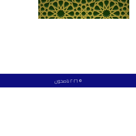
© ٢٠٢٦ ناصحون