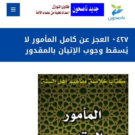
٠٤٢٧ العجز عن كامل المأمور لا
يُسقط وجوب الإتيان بالمقدور