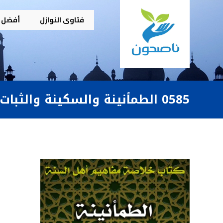
فتاوى النوازل
أفضل م
0585 الطمأنينة والسكينة والثبات