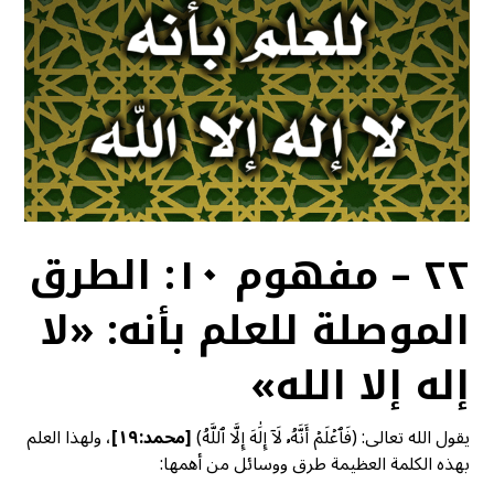
٢٢ – مفهوم ١٠: الطرق
الموصلة للعلم بأنه: «لا
إله إلا الله»
يقول الله تعالى: (فَٱعۡلَمۡ أَنَّهُۥ لَآ إِلَٰهَ إِلَّا ٱللَّهُ)
[محمد:١٩]
، ولهذا العلم
بهذه الكلمة العظيمة طرق ووسائل من أهمها: