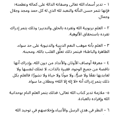
١ – تدبر أسماء الله تعالى وصفاته الدالة على كماله وعظمته؛
فإنها تثمر حسن التأله والتعبد لله الذي له كل حمد ومجد وجلال
وجمال.
٢ – العلم بربوبية الله وتفرده بالخلق والتدبير؛ وذلك يثمر إدراك
تفرده باستحقاق الألوهية.
٣ – العلم بأنه موهب النعم الدينية والدنيوية على حد سواء،
الظاهرة والباطنة؛ فيثمر ذلك تعلُّق القلب بالله، ومحبته.
٤ – معرفة أوصاف الأوثان والأنداد من دون الله، وإدراك أنها
ناقصة من جميع الوجوه، فقيرة بالذات، لا تملك لنفسها ولا
لعابديها نفعًا ولا ضرًّا، ولا موتًا ولا حياة ولا نشورًا؛ فالعلم بكل
ذلك يثمر إدراك أنه «لا إله إلا الله» وبطلان ما سواه.
٥- ملازمة تدبر كتاب الله تعالى؛ فذلك يثمر العلم التام بوحدانية
الله وإفراده بالعبادة.
٦ – النظر في هدي الرسل والأنبياء وإخلاصهم في توحيد الله