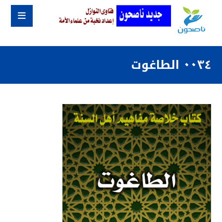
٠٠٣٤ الطاغوت