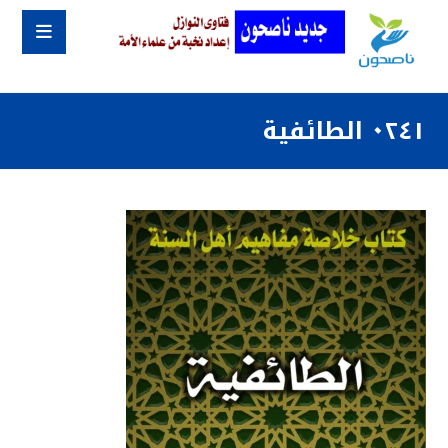
٠٢٤١ الطائفية