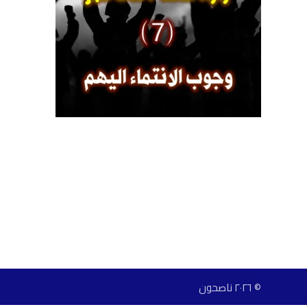
© ٢٠٢٦ ناصحون