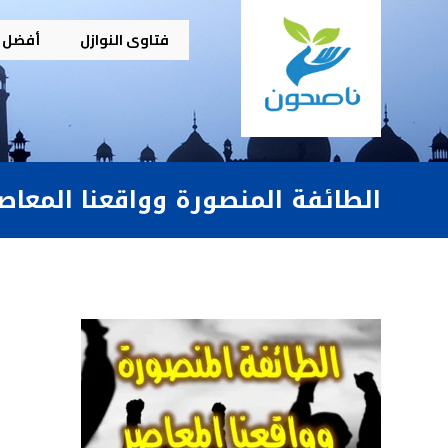
فتاوى النوازل
أفضل م
الطائفة المنصورة وواقعنا المعاصر (٧-٨) وجوب الانتماء ا