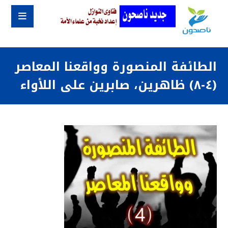
الطائفة المنصورة وواقعنا المعاصر
(٤-٨) ظاهرين، صابرين على اللأواء