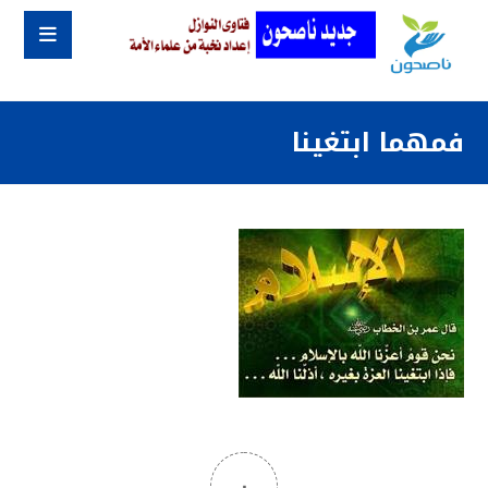
فمهما ابتغينا
٠