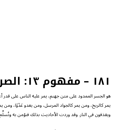
١٨١ – مفهوم ١٣: الصراط
هو الجسر الممدود على متن جهنم، يمر عليه الناس على قدر أعم
يمر كالريح، ومن يمر كالجواد المرسل، ومن يعدو عَدْوًا، ومن ي
ويقذفون في النار. وقد وردت الأحاديث بذلك فنؤمن به ونُسلِّم.