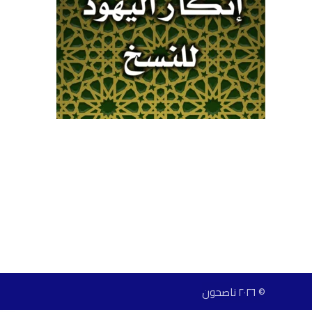
© ٢٠٢٦ ناصحون