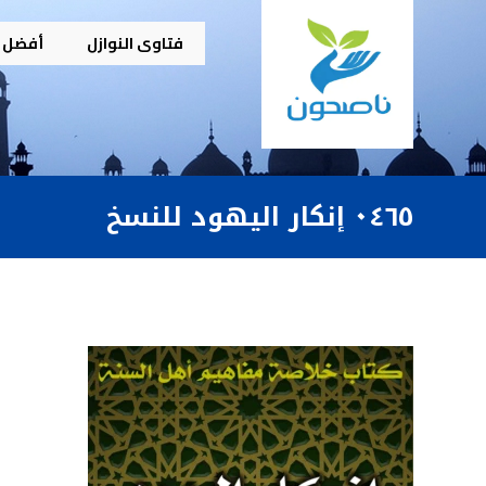
فتاوى النوازل
أفضل م
٠٤٦٥ إنكار اليهود للنسخ