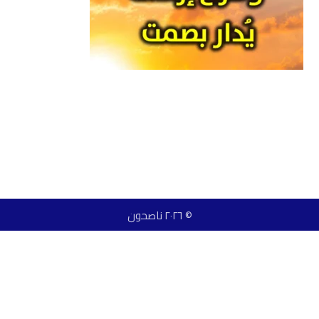
© ٢٠٢٦ ناصحون