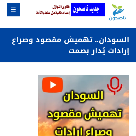
السودان.. تهميش مقصود وصراع
إرادات يُدار بصمت