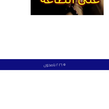
© ٢٠٢٦ ناصحون