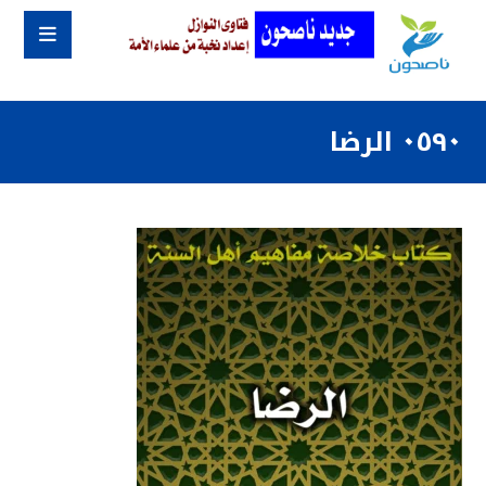
٠٥٩٠ الرضا