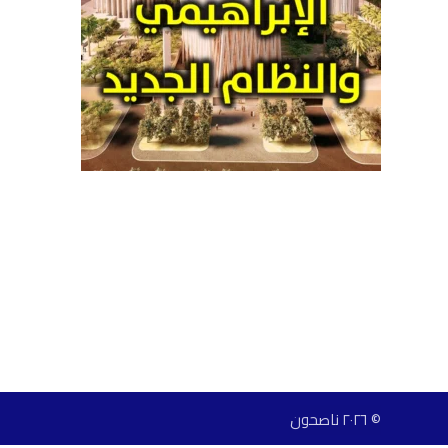
© ٢٠٢٦ ناصحون