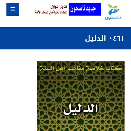
٠٤٦١ الدليل