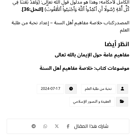
الكامل لأحكامه؛ وهذا هو مدلول قول الله تعالى: (وَلَقَدۡ بَعَثۡنَا فِي
كُلِّ أُمَّةٖ رَّسُولًا أَنِ ٱعۡبُدُواْ ٱللَّهَ وَٱجۡتَنِبُواْ ٱلطَّٰغُوتَۖ)
[النحل:
36]
.
المصدر:كتاب خلاصة مفاهيم أهل السنة – إعداد نخبة من طلبة
العلم
انظر أيضا
مفاهيم عامة حول الإيمان بالله تعالى
موضوعات كتاب: خلاصة مفاهيم أهل السنة
نخبة من طلبة العلم
2024-07-17
العقيدة و التصور الإسلامي