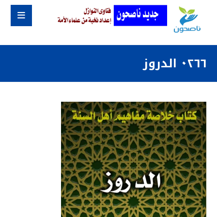
٠٢٦٦ الدروز