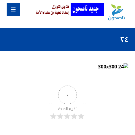
٢٤
٠
تقييم المادة