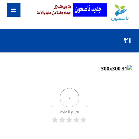
٣١
٠
تقييم المادة