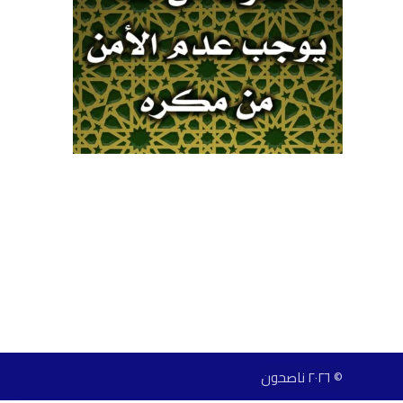
© ٢٠٢٦ ناصحون