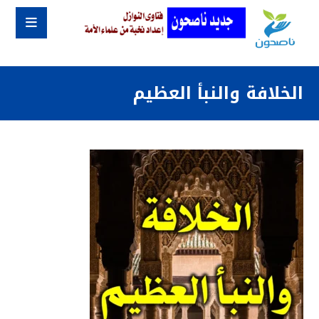
‏الخلافة ‏والنبأ العظيم