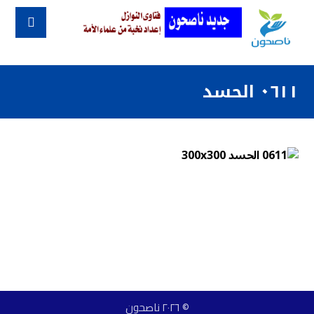
٠٦١١ الحسد
© ٢٠٢٦ ناصحون