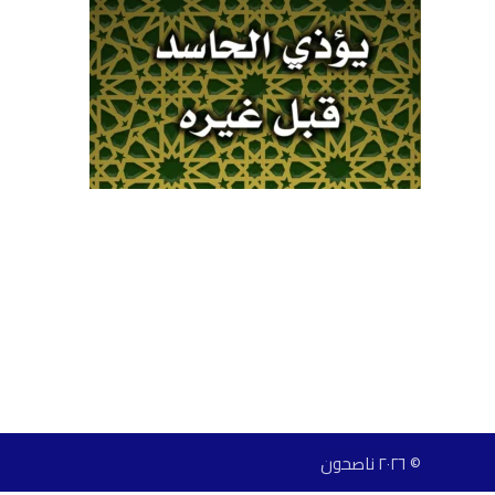
© ٢٠٢٦ ناصحون