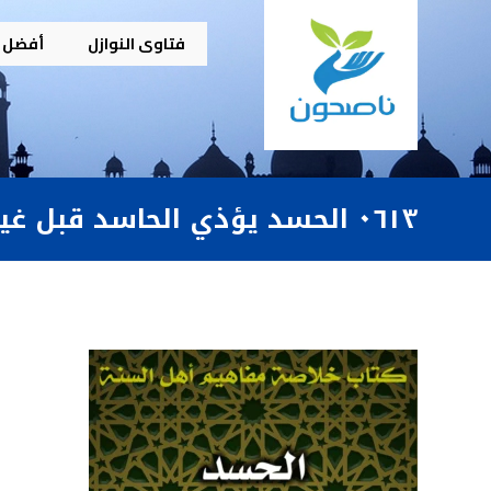
فتاوى النوازل
أفضل م
٠٦١٣ الحسد يؤذي الحاسد قبل غيره