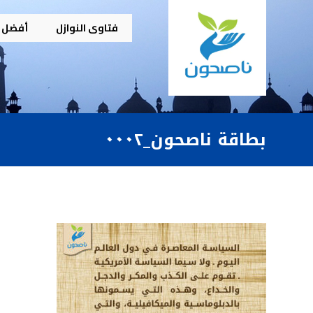
فتاوى النوازل
أفضل م
بطاقة ناصحون_٠٠٠٢