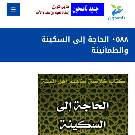
٠٥٨٨ الحاجة إلى السكينة
والطمأنينة